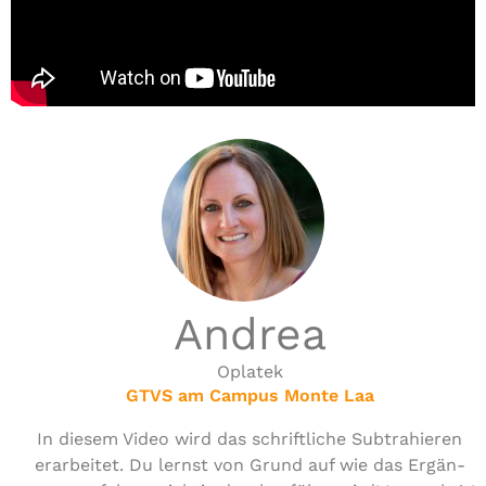
Andrea
Oplatek
GTVS am Campus Monte Laa
In diesem Video wird das schrift­li­che Sub­tra­hie­ren
erar­bei­tet. Du lernst von Grund auf wie das Ergän­