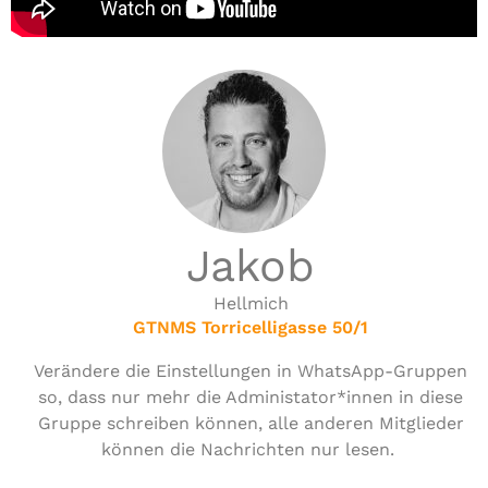
Jakob
Hellmich
GTNMS Torricelligasse 50/1
Verändere die Ein­stel­lun­gen in WhatsApp-Gruppen
so, dass nur mehr die Administator*innen in diese
Gruppe schreiben können, alle anderen Mit­glie­der
können die Nach­rich­ten nur lesen.